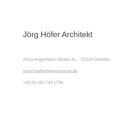
Zum
JÖRG HÖFER ARCHITEKT
Hauptinhalt
springen
Jörg Höfer Architekt
Anna-Angermann-Straße 4a . 01326 Dresden
joerg.hoefer@germanynet.de
+49 (0) 160 745 1756