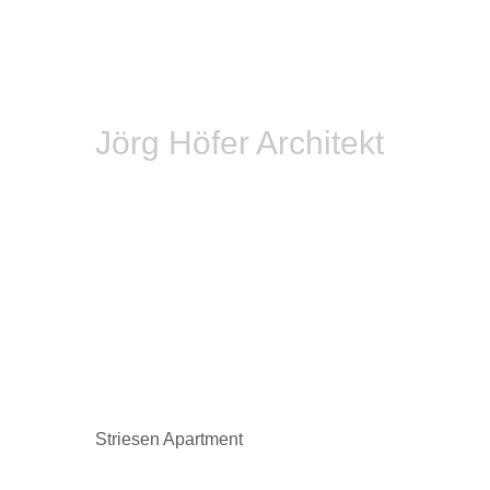
Zum
JÖRG HÖFER ARCHITEKT
Hauptinhalt
springen
Jörg Höfer Architekt
Striesen Apartment